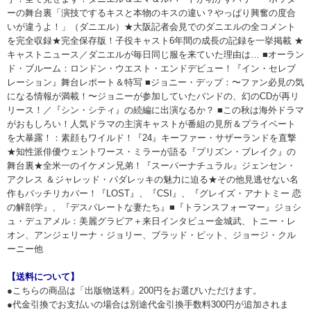
ーの舞台裏「演技でするキスと本物のキスの違い？やっぱり興奮の度合
いが違うよ！」（ダニエル）★大阪記者会見でのダニエルの全コメント
を完全収録★完全保存版！子役キャスト6年間の成長の記録を一挙掲載 ★
キャストニュース／ダニエルが毎日同じ服を来ていた理由は… ■オーラン
ド・ブルーム：ロンドン・ウエスト・エンドデビュー！『イン・セレブ
レーション』舞台レポート＆特写 ■ジョニー・デップ：〜ファン必見の気
になる情報が満載！〜ジョニーが参加していたバンドの、幻のCDが再リ
リース！／『シン・シティ』の続編に出演なるか？ ■この秋は海外ドラマ
がおもしろい！人気ドラマの主演キャストが番組の見所＆プライベート
を大暴露！：素顔もワイルド！『24』キーファー・サザーランドを直撃
★知性派俳優ウェントワース・ミラーが語る『プリズン・ブレイク』の
舞台裏★全米一のイケメン兄弟！『スーパーナチュラル』ジェンセン・
アクレス ＆ジャレッド・パダレッキの魅力に迫る★その他見逃せない名
作もバッチリカバー！『LOST』、『CSI』、『グレイズ・アナトミー 恋
の解剖学』、『デスパレートな妻たち』■『トランスフォーマー』ジョシ
ュ・デュアメル：美麗グラビア＋来日インタビュー金城武、トニー・レ
オン、アンジェリーナ・ジョリー、ブラッド・ピット、ジョージ・クル
ーニー他
【送料について】
●こちらの商品は「出版物送料」200円をお選びいただけます。
●代金引換でお支払いの場合は別途代金引換手数料300円が追加されま