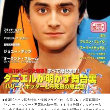
■巻頭19ページ拡大特集 〜美麗グラビア他、各国プレミア写真満載〜
『ハリー・ポッターと不死鳥の騎士団』：トリオ最新インタビュー入
手！全て見せます！ダニエル＆エマ＆ルパートが明かすハリー・ポッタ