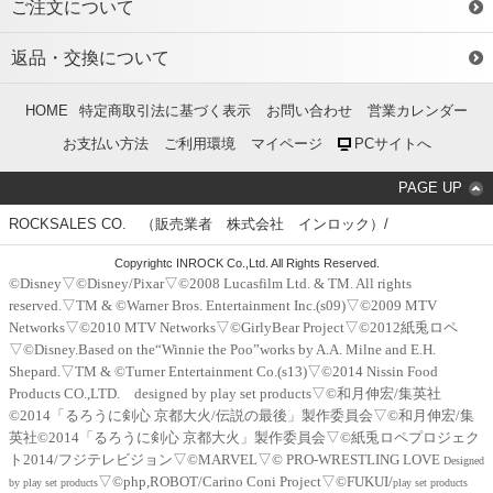
ご注文について
返品・交換について
HOME
特定商取引法に基づく表示
お問い合わせ
営業カレンダー
お支払い方法
ご利用環境
マイページ
PCサイトへ
PAGE UP
ROCKSALES CO. （販売業者 株式会社 インロック）/
Copyrightc INROCK Co.,Ltd. All Rights Reserved.
©Disney▽©Disney/Pixar▽©2008 Lucasfilm Ltd. & TM. All rights
reserved.▽TM & ©Warner Bros. Entertainment Inc.(s09)▽©2009 MTV
Networks▽©2010 MTV Networks▽©GirlyBear Project▽©2012紙兎ロペ
▽©Disney.Based on the“Winnie the Poo”works by A.A. Milne and E.H.
Shepard.▽TM & ©Turner Entertainment Co.(s13)▽©2014 Nissin Food
Products CO.,LTD. designed by play set products▽©和月伸宏/集英社
©2014「るろうに剣心 京都大火/伝説の最後」製作委員会▽©和月伸宏/集
英社©2014「るろうに剣心 京都大火」製作委員会▽©紙兎ロペプロジェク
ト2014/フジテレビジョン▽©MARVEL▽© PRO-WRESTLING LOVE
Designed
▽©php,ROBOT/Carino Coni Project▽©FUKUI/
by play set products
play set products