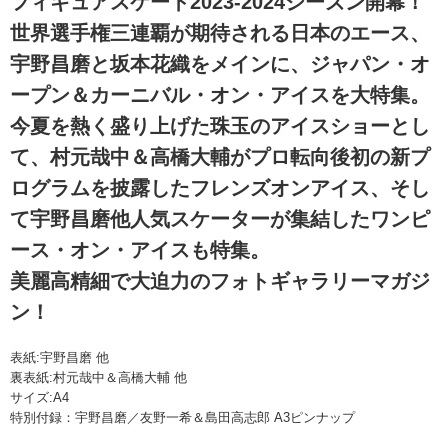
フィギュアスケート2023-2024シーズン開幕！
世界選手権三連覇が期待される日本のエース、
宇野昌磨と坂本花織をメインに、ジャパン・オ
ープン＆カーニバル・オン・アイスを大特集。
今夏を熱く盛り上げた珠玉のアイスショーとし
て、村元哉中＆高橋大輔がプロ転向後初の新プ
ログラムを披露したフレンズオンアイス、そし
て宇野昌磨他人気スケーターが集結したワンピ
ース・オン・アイスも特集。
美麗高精細で大迫力のフォトギャラリーマガジ
ン！
表紙:宇野昌磨 他
裏表紙:村元哉中＆高橋大輔 他
サイズ:A4
特別付録：宇野昌磨／友野一希＆島田高志郎 A3ピンナップ