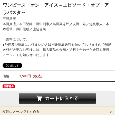
ワンピース・オン・アイス～エピソード・オブ・ア
ラバスタ～
宇野昌磨
本田真凜／本田望結／田中刑事／島田高志郎／友野一希／無良崇人／本
郷理華／織田信成／渡辺倫果
【送料について】
●沖縄及び離島にお住まいの方は別途離島送料を頂いておりますので離島
送料が必要なお客様には、購入商品の金額と送料を合わせた金額を後日
メールにてお知らせいたします。
価格
1,500円（税込）
友達にメールですすめる