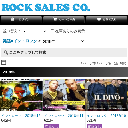
並べ替え：
在庫ありのみ表示
雑誌■イン・ロック
>
ここをタップして検索
1
ページ中
1
ページ目（全10件）
2018年
イン・ロック 2018年12
イン・ロック 2018年11
イン・ロック 2018年10
月号 雑誌/BN-420 ＊送
月号 雑誌/BN-419 ＊送
月号 雑誌/BN-418 ＊送
642円
621円
621円
料２００円！
料２００円！
料２００円！