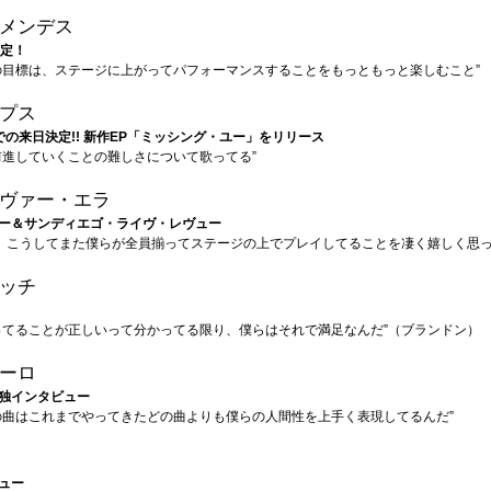
メンデス
決定！
の目標は、ステージに上がってパフォーマンスすることをもっともっと楽しむこと”
プス
での来日決定!! 新作EP「ミッシング・ユー」をリリース
前進していくことの難しさについて歌ってる”
ヴァー・エラ
ー＆サンディエゴ・ライヴ・レヴュー
は、こうしてまた僕らが全員揃ってステージの上でプレイしてることを凄く嬉しく思っ
ッチ
ってることが正しいって分かってる限り、僕らはそれで満足なんだ”（ブランドン）
ーロ
独インタビュー
の曲はこれまでやってきたどの曲よりも僕らの人間性を上手く表現してるんだ”
ュー