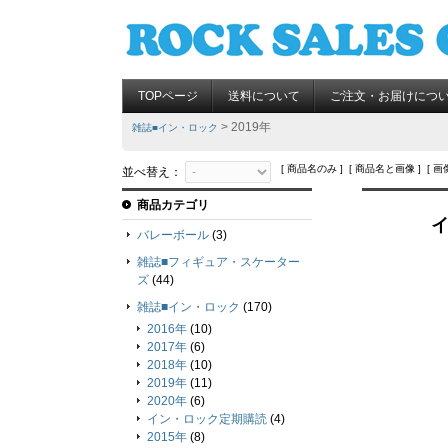
TOPページ
送料について
ご注文・お届けにつ
> 2019年
雑誌■イン・ロック
[ 商品名のみ ] [ 商品名と画像 ] [ 画
並べ替え：
商品カテゴリ
イ
バレーボール
(3)
雑誌■フィギュア・スケーター
ズ
(44)
雑誌■イン・ロック
(170)
2016年
(10)
2017年
(6)
2018年
(10)
2019年
(11)
2020年
(6)
イン・ロック定期購読
(4)
2015年
(8)