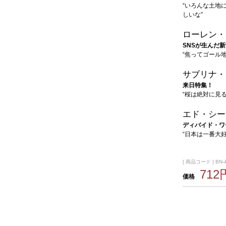
“いろんな土地
しいな”
ローレン・
SNSが生んだ
“焦ってゴール
サブリナ・
来日特集！
“桜は絶対に見
エド・シー
ディバイド・ワ
“日本は一番大
[ 商品コード ] BN-
712
価格