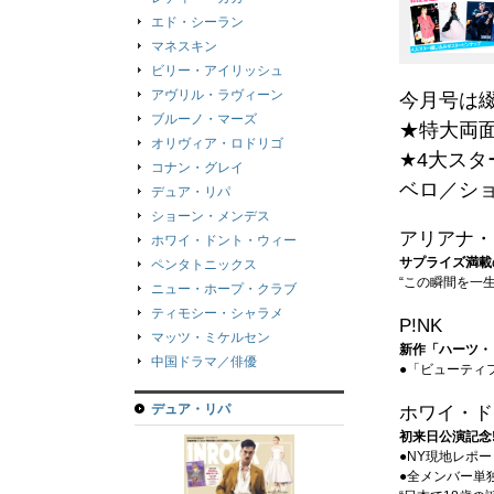
エド・シーラン
マネスキン
ビリー・アイリッシュ
アヴリル・ラヴィーン
今月号は綴
ブルーノ・マーズ
★特大両
オリヴィア・ロドリゴ
★4大ス
コナン・グレイ
ベロ／シ
デュア・リパ
ショーン・メンデス
アリアナ・
ホワイ・ドント・ウィー
サプライズ満載
ペンタトニックス
“この瞬間を一
ニュー・ホープ・クラブ
ティモシー・シャラメ
P!NK
マッツ・ミケルセン
新作「ハーツ・
中国ドラマ／俳優
●「ビューティ
デュア・リパ
ホワイ・ド
初来日公演記念!
●NY現地レポー
●全メンバー単