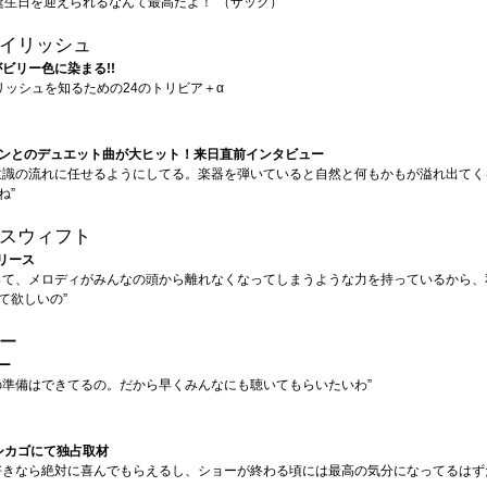
の誕生日を迎えられるなんて最高だよ！”（ザック）
イリッシュ
がビリー色に染まる!!
リッシュを知るための24のトリビア＋α
ンとのデュエット曲が大ヒット！来日直前インタビュー
意識の流れに任せるようにしてる。楽器を弾いていると自然と何もかもが溢れ出てく
ね”
スウィフト
リース
って、メロディがみんなの頭から離れなくなってしまうような力を持っているから、
て欲しいの”
ー
ー
の準備はできてるの。だから早くみんなにも聴いてもらいたいわ”
 シカゴにて独占取材
好きなら絶対に喜んでもらえるし、ショーが終わる頃には最高の気分になってるはずだ