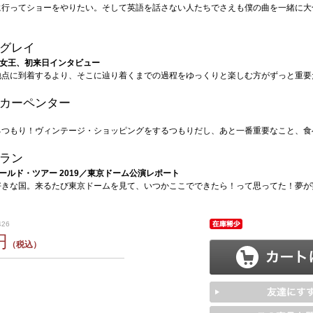
に行ってショーをやりたい。そして英語を話さない人たちでさえも僕の曲を一緒に大
グレイ
新女王、初来日インタビュー
地点に到着するより、そこに辿り着くまでの過程をゆっくりと楽しむ方がずっと重要
カーペンター
るつもり！ヴィンテージ・ショッピングをするつもりだし、あと一番重要なこと、食
ラン
ールド・ツアー 2019／東京ドーム公演レポート
好きな国。来るたび東京ドームを見て、いつかここでできたら！って思ってた！夢が実現
426
円
（税込）