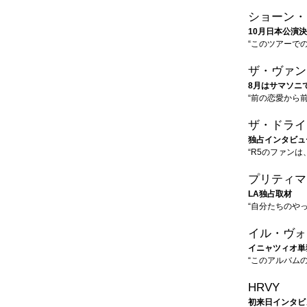
ショーン・
10月日本公演
“このツアーで
ザ・ヴァン
8月はサマソニ
“前の恋愛から
ザ・ドライ
独占インタビュ
“R5のファン
プリティマ
LA独占取材
“自分たちのや
イル・ヴォ
イニャツィオ単
“このアルバム
HRVY
初来日インタビ