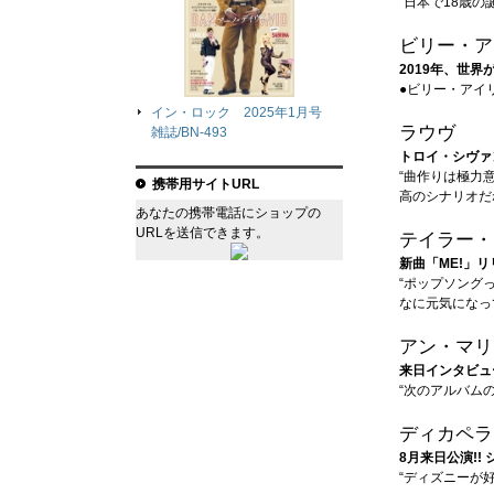
“日本で18歳
ビリー・ア
2019年、世界
●ビリー・アイ
イン・ロック 2025年1月号
ラウヴ
雑誌/BN-493
トロイ・シヴァ
“曲作りは極力
携帯用サイトURL
高のシナリオだ
あなたの携帯電話にショップの
URLを送信できます。
テイラー・
新曲「ME!」リ
“ポップソング
なに元気になっ
アン・マリ
来日インタビュ
“次のアルバム
ディカペラ
8月来日公演!!
“ディズニーが