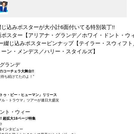
じ込みポスターが大小計6面付いてる特別装丁!!
面ポスター【アリアナ・グランデ／ホワイ・ドント・ウ
ター綴じ込みポスターピンナップ【テイラー・スウィフト
ョーン・メンデス／ハリー・スタイルズ】
グランデ
のコーチェラ大舞台!!
生待ち続けてたのよ！”
トゥ・ビー・ヒューマン」リリース
フル・トラウマ」ツアーが連日大盛況
ント・ウィー
! 超拡大18ページ特集
ト
独インタビュー