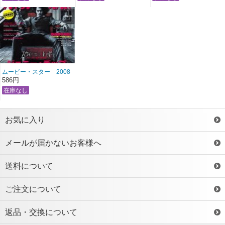
ムービー・スター 2008
年1月号 雑誌/M-
586円
155 ＊送料２００
円！
お気に入り
メールが届かないお客様へ
送料について
ご注文について
返品・交換について