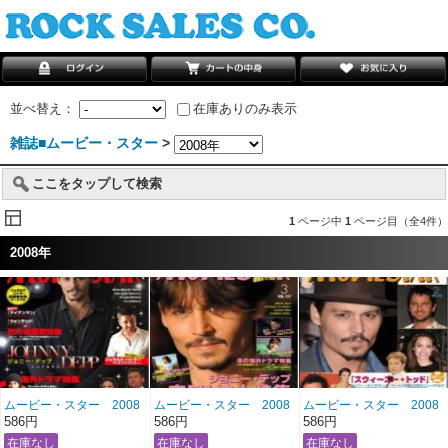
並べ替え：
在庫ありのみ表示
雑誌■ムービー・スター
>
ここをタップして検索
1
ページ中
1
ページ目（全4件）
2008年
ムービー・スター 2008
ムービー・スター 2008
ムービー・スター 2008
年11月号 雑誌/MS-
年3月号 雑誌/M-
年2月号 雑誌/M-
586円
586円
586円
164 ＊送料２００
157 ＊送料２００
156 ＊送料２００
円！
円！
円！