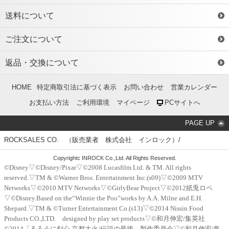
送料について
ご注文について
返品・交換について
HOME
特定商取引法に基づく表示
お問い合わせ
営業カレンダー
お支払い方法
ご利用環境
マイページ
PCサイトへ
PAGE UP
ROCKSALES CO. （販売業者 株式会社 インロック）/
Copyrightc INROCK Co.,Ltd. All Rights Reserved.
©Disney▽©Disney/Pixar▽©2008 Lucasfilm Ltd. & TM. All rights
reserved.▽TM & ©Warner Bros. Entertainment Inc.(s09)▽©2009 MTV
Networks▽©2010 MTV Networks▽©GirlyBear Project▽©2012紙兎ロペ
▽©Disney.Based on the“Winnie the Poo”works by A.A. Milne and E.H.
Shepard.▽TM & ©Turner Entertainment Co.(s13)▽©2014 Nissin Food
Products CO.,LTD. designed by play set products▽©和月伸宏/集英社
©2014「るろうに剣心 京都大火/伝説の最後」製作委員会▽©和月伸宏/集