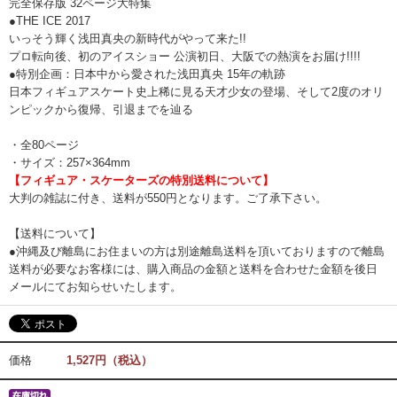
完全保存版 32ページ大特集
●THE ICE 2017
いっそう輝く浅田真央の新時代がやって来た!!
プロ転向後、初のアイスショー 公演初日、大阪での熱演をお届け!!!!
●特別企画：日本中から愛された浅田真央 15年の軌跡
日本フィギュアスケート史上稀に見る天才少女の登場、そして2度のオリ
ンピックから復帰、引退までを辿る
・全80ページ
・サイズ：257×364mm
【フィギュア・スケーターズの特別送料について】
大判の雑誌に付き、送料が550円となります。ご了承下さい。
【送料について】
●沖縄及び離島にお住まいの方は別途離島送料を頂いておりますので離島
送料が必要なお客様には、購入商品の金額と送料を合わせた金額を後日
メールにてお知らせいたします。
価格
1,527円（税込）