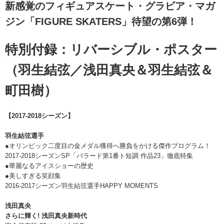
新感覚のフィギュアスケート・グラビア・マガ
ジン「FIGURE SKATERS」待望の第6弾！
特別付録：リバーシブル・ポスター
（羽生結弦／浅田真央＆羽生結弦＆
町田樹）
【2017-2018シーズン】
羽生結弦選手
●オリンピック二度目の金メダル獲得へ勝負をかける傑作プログラム！
2017-2018シーズンSP「バラード第1番ト短調 作品23」徹底特集
●華麗なるアイスショーの歴史
●美しすぎる笑顔集
2016-2017シーズン羽生結弦選手HAPPY MOMENTS
浅田真央
さらに輝く! 浅田真央新時代