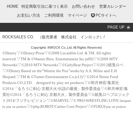
HOME
特定商取引法に基づく表示
お問い合わせ
営業カレンダー
お支払い方法
ご利用環境
マイページ
PCサイトへ
PAGE UP
ROCKSALES CO. （販売業者 株式会社 インロック）/
Copyrightc INROCK Co.,Ltd. All Rights Reserved.
©Disney▽©Disney/Pixar▽©2008 Lucasfilm Ltd. & TM. All rights
reserved.▽TM & ©Warner Bros. Entertainment Inc.(s09)▽©2009 MTV
Networks▽©2010 MTV Networks▽©GirlyBear Project▽©2012紙兎ロペ
▽©Disney.Based on the“Winnie the Poo”works by A.A. Milne and E.H.
Shepard.▽TM & ©Turner Entertainment Co.(s13)▽©2014 Nissin Food
Products CO.,LTD. designed by play set products▽©和月伸宏/集英社
©2014「るろうに剣心 京都大火/伝説の最後」製作委員会▽©和月伸宏/集
英社©2014「るろうに剣心 京都大火」製作委員会▽©紙兎ロペプロジェク
ト2014/フジテレビジョン▽©MARVEL▽© PRO-WRESTLING LOVE
Designed
▽©php,ROBOT/Carino Coni Project▽©FUKUI/
by play set products
play set products