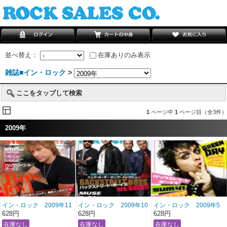
並べ替え：
在庫ありのみ表示
雑誌■イン・ロック
>
ここをタップして検索
1
ページ中
1
ページ目（全3件）
2009年
イン・ロック 2009年11
イン・ロック 2009年10
イン・ロック 2009年5
月号 雑誌/BN-311 ＊
月号 雑誌/BN-310 ＊
月号 雑誌/BN-305 ＊
628円
628円
628円
送料２００円！
送料２００円！
送料２００円！